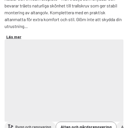
bevarar träets naturliga skönhet till trallskruv som ger stabil
montering av altangolv. Komplettera med en praktisk
altanmatta för extra komfort och stil. Glöm inte att skydda din
utrustning...
Läs mer
Bygg och renovering
Altan och gårdsrenovering
Alt