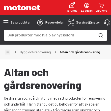
Varuhus
Logga in
Varukorg
Se produkter
Reservdelar
Servicetjänster
Sökfält
Sökresultaten uppdateras när du skriver
Bygg och renovering
Altan och gårdsrenovering
Altan och
gårdsrenovering
Ge din altan och gård nytt liv med rätt produkter för renovering
och underhåll. Här hittar du det du behöver för att skapa en
hållbar och trivsam uteplats – från träolja som skyddar och