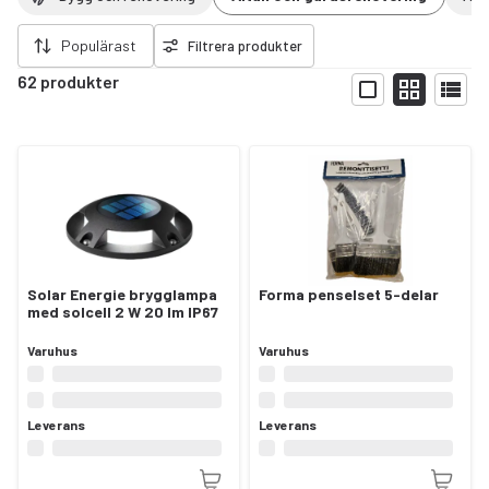
ort filter
Populärast
Filtrera produkter
62 produkter
Visa
Solar Energie brygglampa
Forma penselset 5-delar
med solcell 2 W 20 lm IP67
Varuhus
Varuhus
Leverans
Leverans