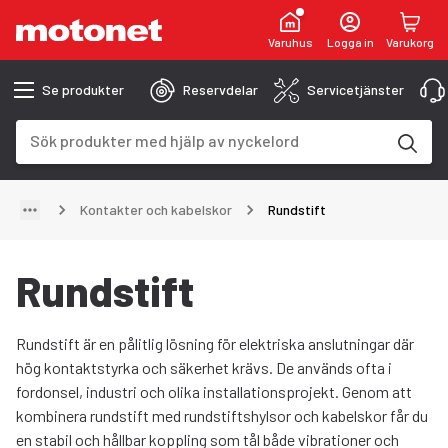
Varuhus
Logga in
Varukorg
Se produkter
Reservdelar
Servicetjänster
Sökfält
Sökresultaten uppdateras när du skriver
Kontakter och kabelskor
Rundstift
Rundstift
Rundstift är en pålitlig lösning för elektriska anslutningar där
hög kontaktstyrka och säkerhet krävs. De används ofta i
fordonsel, industri och olika installationsprojekt. Genom att
kombinera rundstift med rundstiftshylsor och kabelskor får du
en stabil och hållbar koppling som tål både vibrationer och