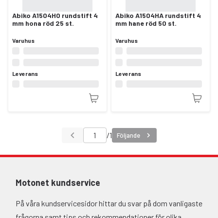
Abiko A1504HO rundstift 4
Abiko A1504HA rundstift 4
mm hona röd 25 st.
mm hane röd 50 st.
Varuhus
Varuhus
Leverans
Leverans
/
1
Följande
Motonet kundservice
På våra kundservicesidor hittar du svar på dom vanligaste
frågorna samt tips och rekommendationer för olika